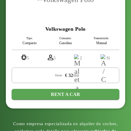
Volkswagen Polo
Tipo:
Consumo:
Transmisión:
Compacto
Gasolina
Manual
5
5
2
Sí
€ 32
/día
Desde
RENT A CAR
Como empresa especializada en alquiler de coches,