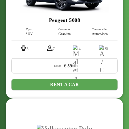
Peugeot 5008
Tipo:
Consumo:
Transmisión:
SUV
Gasolina
Automático
5
7
4
Sí
€ 59
/día
Desde
RENT A CAR