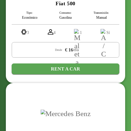
Fiat 500
Tipo:
Consumo:
Transmisión:
Económico
Gasolina
Manual
3
4
1
Sí
€ 16
/día
Desde
RENT A CAR