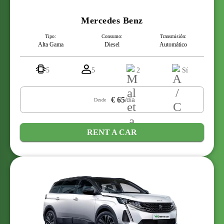
Mercedes Benz
Tipo:
Consumo:
Transmisión:
Alta Gama
Diesel
Automático
5
5
2
Sí
€ 65
/día
Desde
RENT A CAR